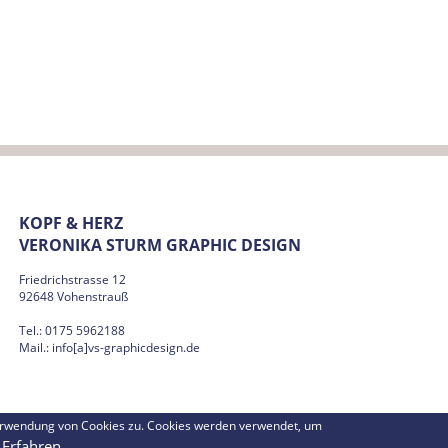
Saphir Märzen
KOPF & HERZ
VERONIKA STURM GRAPHIC DESIGN
Friedrichstrasse 12
92648 Vohenstrauß
Tel.: 0175 5962188
Mail.:
info[a]vs-graphicdesign.de
Moosbacher
Verwendung von Cookies zu. Cookies werden verwendet, um
Erfahren...