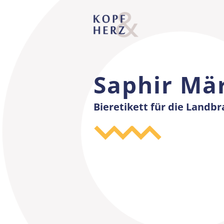
Skip
to
main
content
Saphir Mä
Bieretikett für die Landb